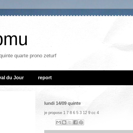
epmu
quinte quarte prono zeturf
al du Jour
report
lundi 14/09 quinte
je propose 1 7 8 6 5 3 12 9 cc 4