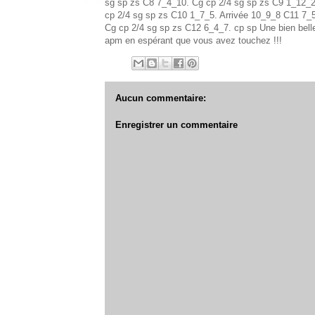
sg sp zs C8 7_4_10. Cg cp 2/4 sg sp zs C9 1_12_
cp 2/4 sg sp zs C10 1_7_5. Arrivée 10_9_8 C11 7_
Cg cp 2/4 sg sp zs C12 6_4_7. cp sp
Une bien bell
apm en espérant que vous avez touchez !!!
Aucun commentaire:
Enregistrer un commentaire