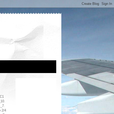
 C1
_10.
1_7.
 2/4