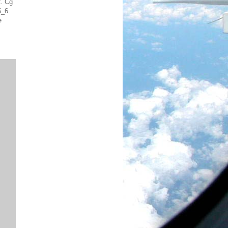
2. Cg
5_6.
e