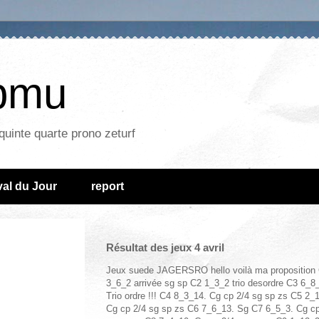
epmu
quinte quarte prono zeturf
al du Jour
report
Résultat des jeux 4 avril
Jeux suede JAGERSRO hello voilà ma proposition
3_6_2 arrivée sg sp C2 1_3_2 trio desordre C3 6_8
Trio ordre !!! C4 8_3_14. Cg cp 2/4 sg sp zs C5 2_
Cg cp 2/4 sg sp zs C6 7_6_13. Sg C7 6_5_3. Cg cp