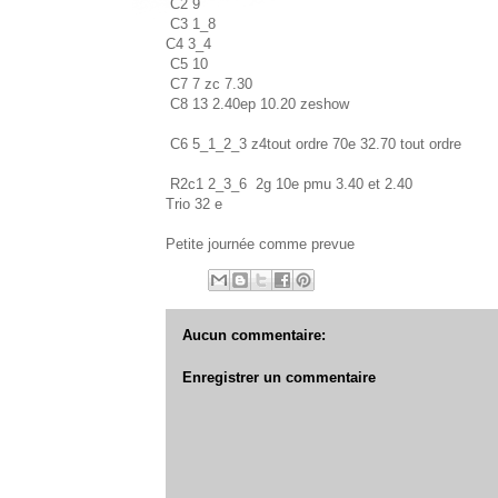
C2 9
C3 1_8
C4 3_4
C5 10
C7 7 zc 7.30
C8 13 2.40ep 10.20 zeshow
C6 5_1_2_3 z4tout ordre 70e 32.70 tout ordre
R2c1 2_3_6 2g 10e pmu 3.40 et 2.40
Trio 32 e
Petite journée comme prevue
Aucun commentaire:
Enregistrer un commentaire