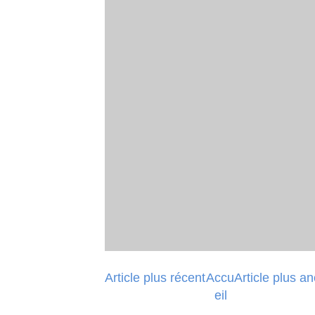
Article plus récent
Accu
Article plus a
eil