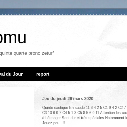
epmu
quinte quarte prono zeturf
al du Jour
report
Jeu du jeudi 26 mars 2020
Quinte exotique En suede 11 8 4 2 5
C1 9 4 2 C2 7 
C3 10 6 9 7 C4 5 1 3 C5 8 5 6 9 11 Attention les co
à l étranger Sont dur et très spéciales Notamment l
Jouez peu !!!!