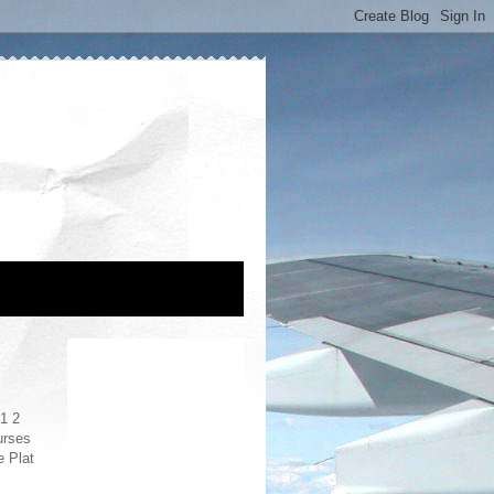
1 2
urses
e Plat